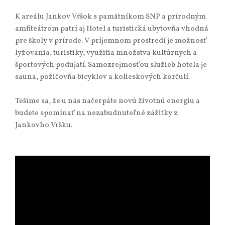
K areálu Jankov Vŕšok s pamätníkom SNP a prírodným
amfiteátrom patrí aj Hotel a turistická ubytovňa vhodná
pre školy v prírode. V príjemnom prostredí je možnosť
lyžovania, turistiky, využitia množstva kultúrnych a
športových podujatí. Samozrejmosťou služieb hotela je
sauna, požičovňa bicyklov a kolieskových korčulí.
Tešíme sa, že u nás načerpáte novú životnú energiu a
budete spomínať na nezabudnuteľné zážitky z
Jankovho Vršku.