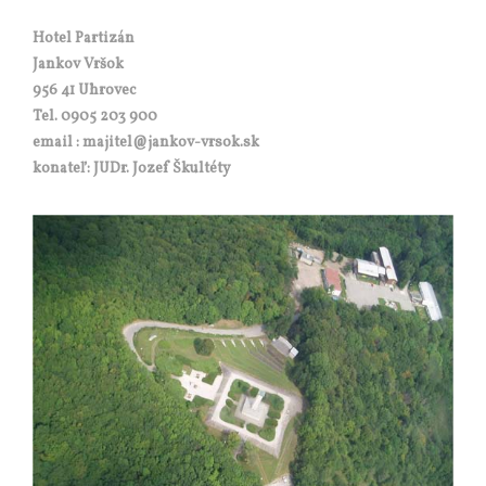
Hotel Partizán
Jankov Vršok
956 41 Uhrovec
Tel. 0905 203 900
email : majitel@jankov-vrsok.sk
konateľ: JUDr. Jozef Škultéty