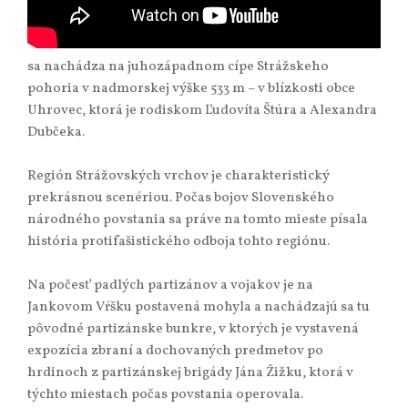
sa nachádza na juhozápadnom cípe Strážskeho
pohoria v nadmorskej výške 533 m – v blízkosti obce
Uhrovec, ktorá je rodiskom Ľudovíta Štúra a Alexandra
Dubčeka.
Región Strážovských vrchov je charakteristický
prekrásnou scenériou. Počas bojov Slovenského
národného povstania sa práve na tomto mieste písala
história protifašistického odboja tohto regiónu.
Na počesť padlých partizánov a vojakov je na
Jankovom Vŕšku postavená mohyla a nachádzajú sa tu
pôvodné partizánske bunkre, v ktorých je vystavená
expozícia zbraní a dochovaných predmetov po
hrdinoch z partizánskej brigády Jána Žižku, ktorá v
týchto miestach počas povstania operovala.